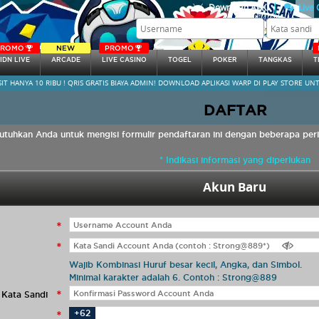
|
Download APK
Live 
PROMO
NEW
PROMO
IDN LIVE
ARCADE
LIVE CASINO
TOGEL
POKER
TANGKAS
T
YA 10 RIBU ! QRIS GRATIS BIAYA ADMIN! DOWNLOAD APLIKASI WARP DI PLAY STORE UNTUK ANTI B
DAFTAR
uhkan Anda untuk mengisi formulir pendaftaran ini dengan beberapa perin
* Indikasi informasi yang diperlukan
Akun Baru
*
*
Wajib Kombinasi Huruf besar kecil, Angka, dan Simbol.
Minimal karakter adalah 6. Contoh : Strong@889
*
 Kata Sandi
*
+62