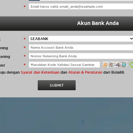
*
Akun Bank Anda
*
k
*
ning
*
ening
*
asi
tuju dengan
Syarat dan Ketentuan
dan
Aturan & Peraturan
dari Bola88.
SUBMIT