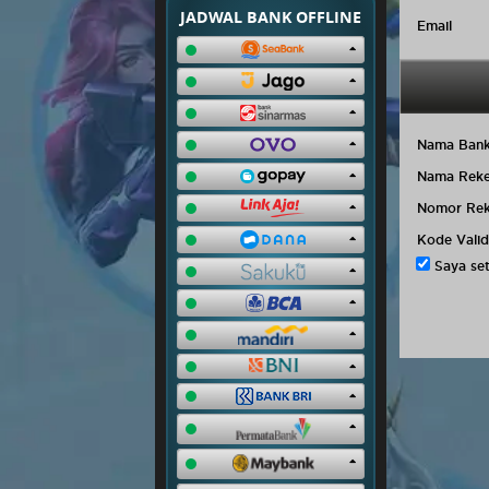
JADWAL BANK OFFLINE
Email
Nama Ban
Nama Reke
Nomor Rek
Kode Valid
Saya se