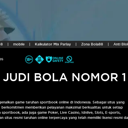
88
|
mobile
|
Kalkulator Mix Parlay
|
Zona Bola88
|
Anti Blo
 JUDI BOLA NOMOR 1
genalkan game taruhan sportbook online di Indonesia. Sebagai situs yang
 berkomitmen memberikan pelayanan maksimal berkualitas untuk setiap
portbook, ada juga game Poker, Live Casino, Idnlive, Slots, E-sports,
situs resmi taruhan online terpercaya yang telah memiliki lisensi resmi da