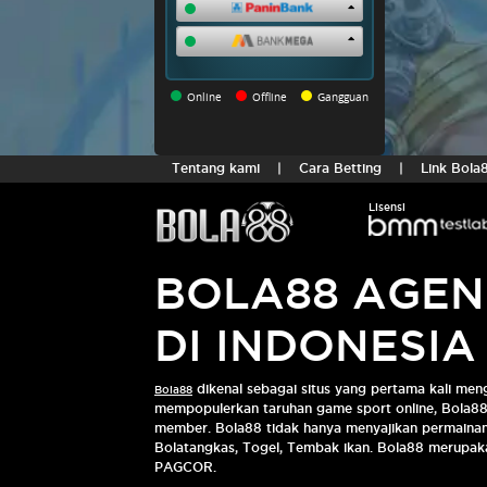
Online
Offline
Gangguan
Tentang kami
|
Cara Betting
|
Link Bola
Lisensi
BOLA88 AGEN
DI INDONESIA
dikenal sebagai situs yang pertama kali men
Bola88
mempopulerkan taruhan game sport online, Bola88
member. Bola88 tidak hanya menyajikan permainan s
Bolatangkas, Togel, Tembak ikan. Bola88 merupakan 
PAGCOR.